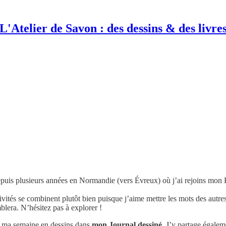
L'Atelier de Savon : des dessins & des livre
’un petit surnom donné par mon Papa lorsque j’étais enfant. Et que j’ai g
depuis plusieurs années en Normandie (vers Évreux) où j’ai rejoins mo
vités se combinent plutôt bien puisque j’aime mettre les mots des autres
blera. N’hésitez pas à explorer !
, ma semaine en dessins dans
mon Journal dessiné
. J’y partage égale