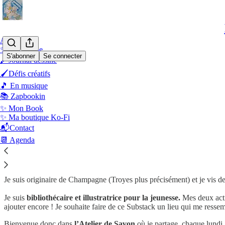
Accueil
✨ Qui suis-je
S'abonner
Se connecter
🖍️Journal dessiné
🖌Défis créatifs
Qui suis-je ?
🎵 En musique
📚 Zapbookin
✨ Mon Book
✨ Ma boutique Ko-Fi
📬Contact
Qui se cache derrière ce Substack ?
📆 Agenda
Savon
. Quel drôle de nom, me direz-vous. Il s’agit tout simplement d
Je suis originaire de Champagne (Troyes plus précisément) et je vis 
Je suis
bibliothécaire et illustratrice pour la jeunesse.
Mes deux acti
ajouter encore ! Je souhaite faire de ce Substack un lieu qui me ressem
Bienvenue donc dans
l’Atelier de Savon
où je partage, chaque lundi