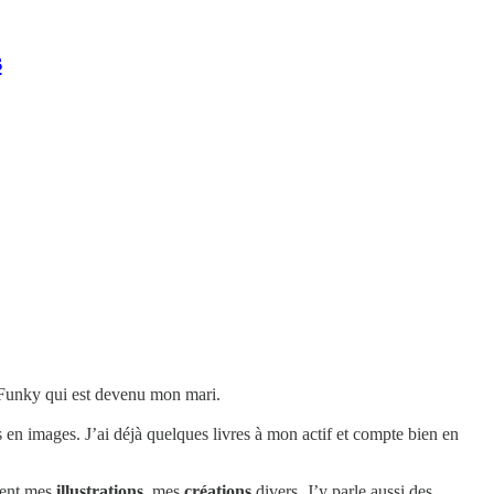
s
ardé. D’ailleurs, c’est ainsi que mes amis m’appellent.
n Funky qui est devenu mon mari.
 en images. J’ai déjà quelques livres à mon actif et compte bien en
ment mes
illustrations
, mes
créations
divers. J’y parle aussi des