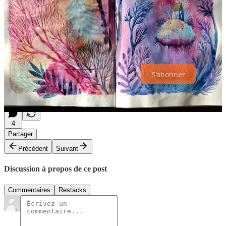
Vous pouvez répondre à cette newsletter en commentant sous le post
ou bien en répondant au mail que vous recevez dans votre boite.
Merci d'avoir lu Journal dessiné ! Abonnez-vous gratuitement pour
recevoir de nouveaux posts et soutenir mon travail.
S'abonner
5
4
Partager
Précédent
Suivant
Discussion à propos de ce post
Commentaires
Restacks