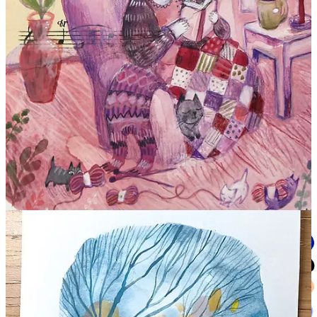
Les illustrations sont tirées du site Internet d’Eva Chatelain
A suivre
Vous connaissez le “
100 day project
” ? C’est un challenge qui a lieu
tous les printemps, sur les réseaux sociaux. Il vient de démarrer, ce
samedi 22 février. L’idée est de se lancer dans un projet créatif
durant 100 jours. Que ce soit pour progresser sur un art en
particulier, avancer sur un projet, tester de nouvelles techniques.
J’aime beaucoup l’idée et j’aime regarder les participations des uns
et des autres. Cette année, je crois que je vais profiter de ce
challenge pour travailler mes posts sur Zapbookin, mon substack de
lecture. Je suis toujours en train de préparer le premier post. Et vous,
vous participez au 100 Day Project ?