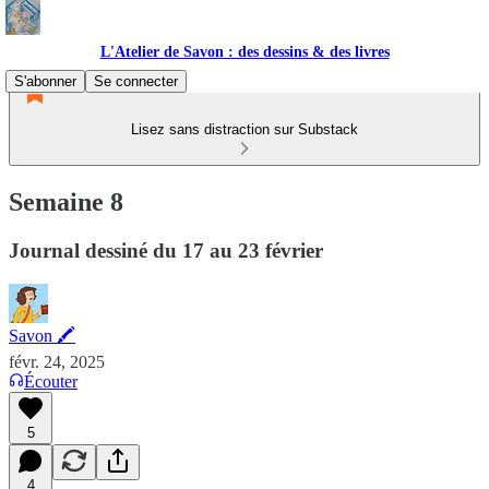
L'Atelier de Savon : des dessins & des livres
S'abonner
Se connecter
Lisez sans distraction sur Substack
Semaine 8
Journal dessiné du 17 au 23 février
Savon 🖍
févr. 24, 2025
Écouter
5
4