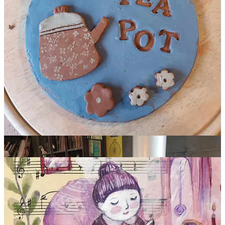
ça donne envie, non ?
Si vous êtes du coin, je vous conseille vraiment de faire un tour chez
Carole.
Le coin des découvertes
A voir
Aujourd’hui, je voudrais vous parler d’
Eva Chatelain,
une
illustratrice qui vit dans mon département. J’aime beaucoup
son univers poétique, un peu nostalgique et plein de couleurs.
Eva dessine, peint, joue de la musique, chante. C’est une
artiste à part entière. Elle crée et aime partager son travail sur
Internet.