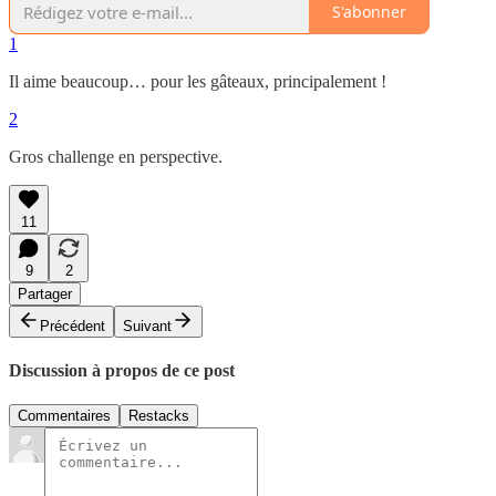
S'abonner
1
Il aime beaucoup… pour les gâteaux, principalement !
2
Gros challenge en perspective.
11
9
2
Partager
Précédent
Suivant
Discussion à propos de ce post
Commentaires
Restacks