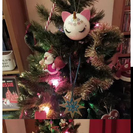
Hier, j’ai découvert la série
Bienvenue à Sanditon
basée sur un
roman inachevé de Jane Austen,
Sanditon
. Je n’ai vue que deux
épisodes, mais je trouve ça plutôt sympa pour le moment. En tous
cas, ça m’a donné envie de découvrir le roman. Et oui, j’aime
beaucoup Jane Austen.