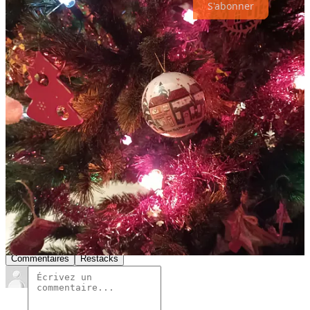
S'abonner
1
c’est prévu pour cette semaine
2
les années 80 et leur sens unique du style !
8
12
3
Partager
Précédent
Suivant
Discussion à propos de ce post
Commentaires
Restacks