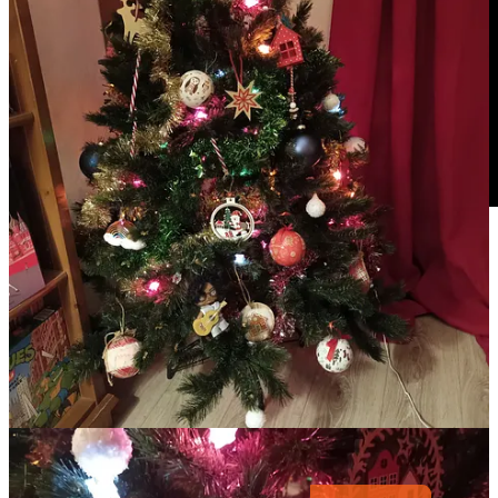
Et voilà pour cette semaine.
Je vous envoie ma newsletter sans la relire. J’espère qu’il n’y aura
pas trop de fautes.
Je vous souhaite une très bonne semaine.
N’hésitez pas à me laisser un petit commentaire. C’est si agréable de
vous lire.
A bientôt !
Savon