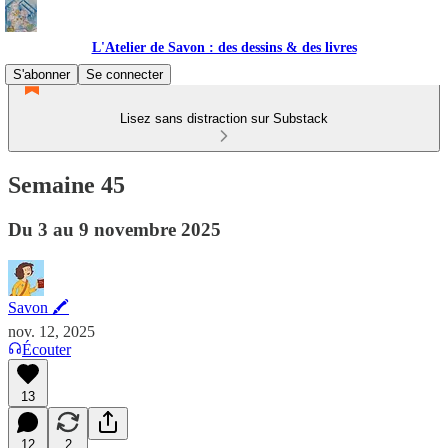
L'Atelier de Savon : des dessins & des livres
S'abonner
Se connecter
Lisez sans distraction sur Substack
Semaine 45
Du 3 au 9 novembre 2025
Savon 🖍
nov. 12, 2025
Écouter
13
12
2