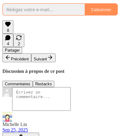
S'abonner
8
4
2
Partager
Précédent
Suivant
Discussion à propos de ce post
Commentaires
Restacks
Michelle Lin
Sep 25, 2025