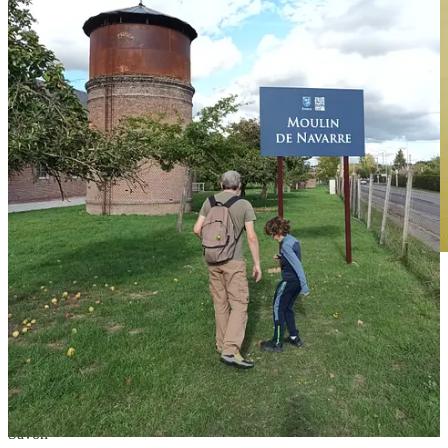
Et un ancien dessin, inspiré de mon lutin des bois quand il avait 2
ans et demi. Je l’aime bien, ce dessin automnal.
Et voilà pour cette semaine. Je vous souhaite un bon début
d’automne.
A bientôt !
Savon