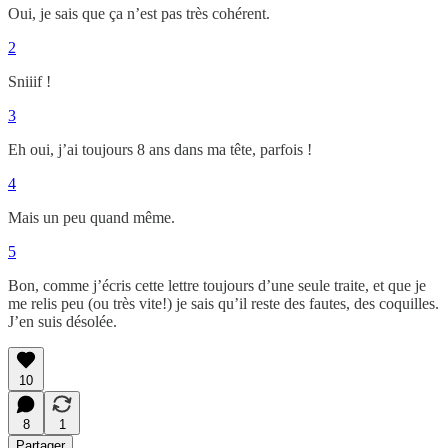
Oui, je sais que ça n’est pas très cohérent.
2
Sniiif !
3
Eh oui, j’ai toujours 8 ans dans ma tête, parfois !
4
Mais un peu quand même.
5
Bon, comme j’écris cette lettre toujours d’une seule traite, et que je
me relis peu (ou très vite!) je sais qu’il reste des fautes, des coquilles.
J’en suis désolée.
10
8
1
Partager