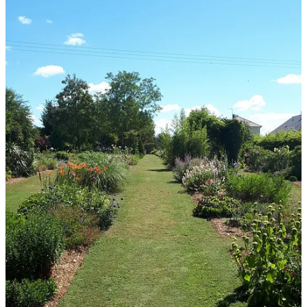
avec ses cousins. Le réveil ce lundi a été rude.
7
1
Partager
Précédent
Suivant
Discussion à propos de ce post
Commentaires
Restacks
meilleur
Dernier
Discussions
Aucun post
Tout à fait prêt. Qu'avez-vous pour moi ?