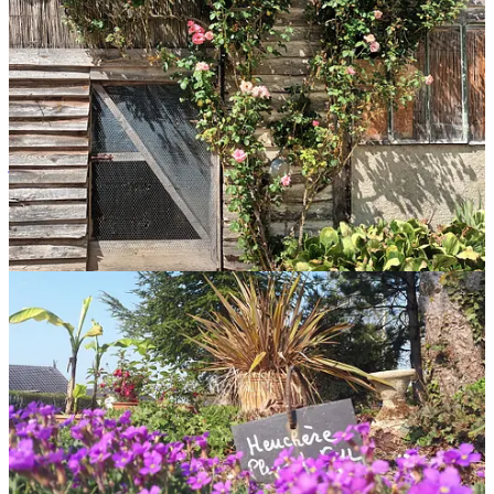
Le petit bonus
Après mon petit périple champenois, je voulais vous présenter l
e
jardin botanique de la Brisatte.
Ce jardin a été créé par mon parrain
(et voisin de mes parents), il y a 25 ans. Vous y trouverez au moins
620 variétés de plantes et un endroit très relaxant au cœur de la
campagne auboise. L’accès y est complètement gratuit. A chaque
fois que je vais chez mes parents, je passe au Botanique.
1
Voilà pour cette semaine.
Nous avons repris le chemin de la Normandie dimanche, à reculons,