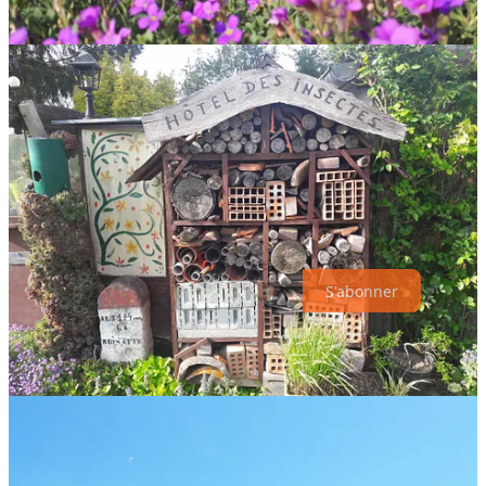
pour ma part. Aucune envie de reprendre le travail, d’emmener le
fiston au centre de loisirs.
2
Mais contente de retrouver notre petit nid
et nos minettes.
Allez, dans 4 semaines, ce sont les vacances !
Je vous souhaite une très bonne semaine.
N’hésitez pas à me laisser des commentaires : J’aime beaucoup vous
lire.
A très vite !
Savon
S'abonner
1
Et dire qu’avant c’était un champs de maïs, puis, un parc à moutons
et ensuite à poneys.
2
Il n’avait aucune envie de partir, oui non plus et aurait préféré rester