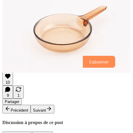
retourner la voir (avec notre fiston) à la fête de la musique, à Val-de-
Reuil. Vous connaissez ?
Quels sont les artistes qui vous donnent de l’énergie ? Dites moi
tout, en répondant à ce mail ou en commentant ce post. Je vous
souhaite une bonne semaine.
A bientôt !
Savon
S'abonner
10
9
1
Partager
Précédent
Suivant
Discussion à propos de ce post