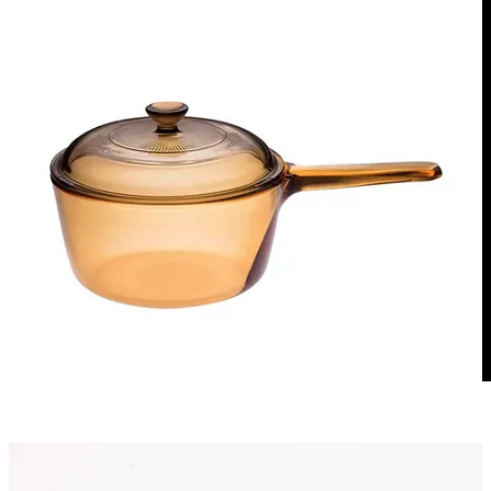
C’est une chanteuse brésilienne établie en France depuis plusieurs
années. Elle allie rythme brésiliens, reggae, raggamuffin. Sur scène,
elle est pleine d’énergie. C’est une artiste solaire. Nous avons eu la
chance de la voir plusieurs fois en concert. Et, nous avons prévu de