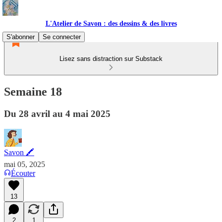
L'Atelier de Savon : des dessins & des livres
S'abonner
Se connecter
Lisez sans distraction sur Substack
Semaine 18
Du 28 avril au 4 mai 2025
Savon 🖍
mai 05, 2025
Écouter
13
2
1