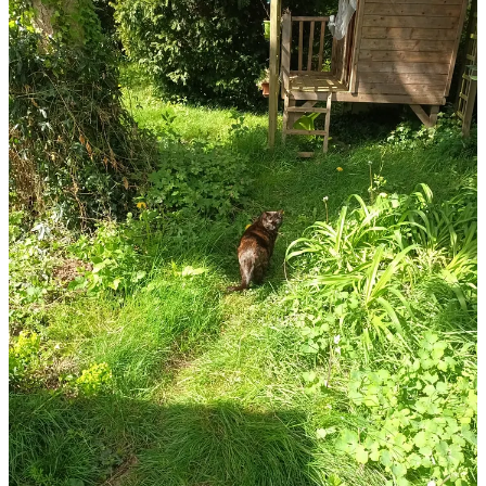
Et vous, comment s’est passé votre week-end de Pâques ?
Le coin des découvertes
Newsletters substack
Pour cette semaine, j’ai envie de vous partager des newsletter
auxquelles je me suis abonnées dernièrement sur Substack.
Newsletter is coming
: Vous aimez la pop culture ? Vous avez
envie de découvrir de nouvelles choses ? Ce substack est fait
pour vous !