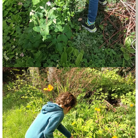
Dear Doodle Diary
: Le Substack de l’illustratrice britannique Lizzy
Metcalfe. Elle y partage ses trouvailles, son quotidien. Son dessin est
pétillant, joyeux et plein de vie. J’aime beaucoup lire son Substack
et suivre son travail.