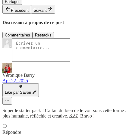
Partager
Précédent
Suivant
Discussion à propos de ce post
Commentaires
Restacks
Véronique Barry
Apr 22, 2025
Liké par Savon 🖍
Super le starter pack ! Ca fait du bien de le voir sous cette forme :
plus humaine, réfléchie et créative. 🙏🏻 Bravo !
Répondre