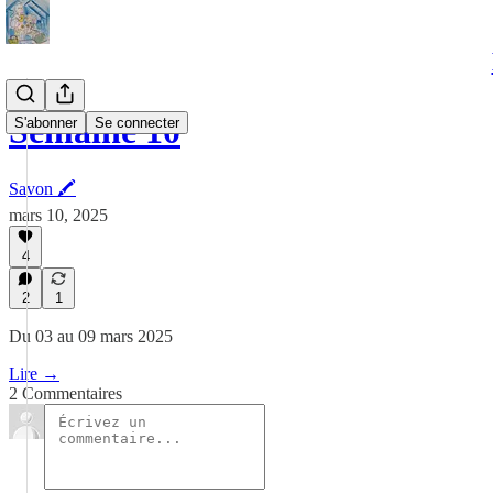
Semaine 10
S'abonner
Se connecter
Savon 🖍
mars 10, 2025
4
2
1
Du 03 au 09 mars 2025
Lire →
2 Commentaires