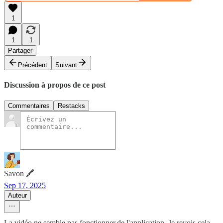
1
1
1
Partager
Précédent
Suivant
Discussion à propos de ce post
Commentaires
Restacks
Savon 🖍
Sep 17, 2025
Auteur
La vidéo ne semble pas fonctionner,de l'application. Je revois cela