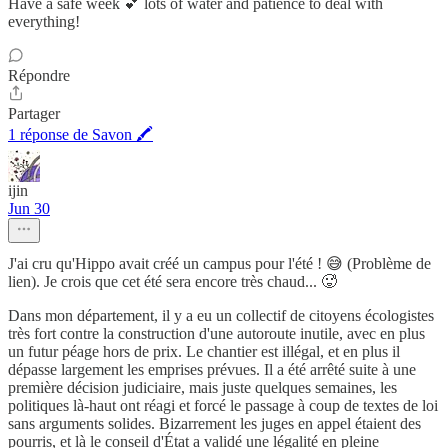
Have a safe week 💕 lots of water and patience to deal with
everything!
Répondre
Partager
1 réponse de Savon 🖍
ijin
Jun 30
J'ai cru qu'Hippo avait créé un campus pour l'été ! 😅 (Problème de
lien). Je crois que cet été sera encore très chaud... 🥵
Dans mon département, il y a eu un collectif de citoyens écologistes
très fort contre la construction d'une autoroute inutile, avec en plus
un futur péage hors de prix. Le chantier est illégal, et en plus il
dépasse largement les emprises prévues. Il a été arrêté suite à une
première décision judiciaire, mais juste quelques semaines, les
politiques là-haut ont réagi et forcé le passage à coup de textes de loi
sans arguments solides. Bizarrement les juges en appel étaient des
pourris, et là le conseil d'État a validé une légalité en pleine