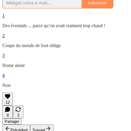
S'abonner
1
Des éventails ... parce qu’on avait vraiment trop chaud !
2
Coupe du monde de foot oblige
3
Home alone
4
Non
12
8
3
Partager
Précédent
Suivant