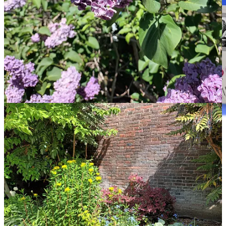
C’est ce que vous propose
Johndo Studio
avec son
jeu jouable sur
PC
. Nous avons découvert son travail avec la sortie de la BD
Super
Pixel Boy
de Loïc Clément et Boris Mirroir. Marc avait acheté la
cartouche du jeu Game Boy qui allait avec la BD.
Quelle ne fût pas ma surprise de voir un jeu sur la ville de
Troyes
et
de réaliser que son créateur est lui-même troyen. Bravo. Je me suis
bien amusée et j’ai même appris une chose sur la jolie cité tricasse.
Bravo aux enfants qui ont travaillé sur ce super projet !