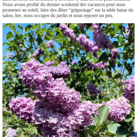
Nous avons profité du dernier weekend des vacances pour nous
promener au soleil, faire des dîner “grignotage” sur la table basse du
salon, lire, nous occuper du jardin et nous reposer un peu.
Notre lilas et quelques fleurs à Evreux
Le petit bonus
Cette semaine, J’ai découvert un jeu vidéo vraiment très chouette.
Imaginez un jeu sur Game Boy, imaginez ce même jeu vous
présenter la ville de Troyes
3
, imaginez que ce jeu a été créé par des
enfants entre 6 et 11 ans.