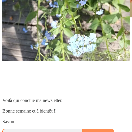
Vous avez envie de créer des choses mais vous ne trouvez pas
d’idées ? Rassurez-vous,
ijin
a réuni pour vous 147 idées créatives.
N’hésitez pas à cliquer sur l’image ci-dessous pour découvrir cette
liste !
Voilà qui conclue ma newsletter.
Bonne semaine et à bientôt !!
Savon