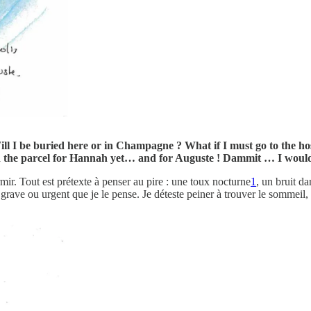
Will I be buried here or in Champagne ? What if I must go to the hos
d the parcel for Hannah yet… and for Auguste ! Dammit … I would l
r. Tout est prétexte à penser au pire : une toux nocturne
1
, un bruit da
i grave ou urgent que je le pense. Je déteste peiner à trouver le sommei