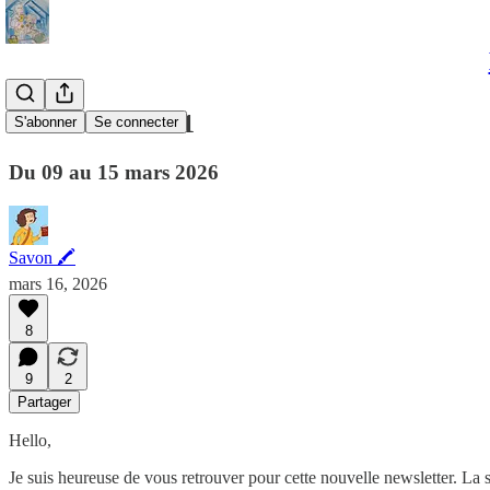
#059 Semaine 11
S'abonner
Se connecter
Du 09 au 15 mars 2026
Savon 🖍
mars 16, 2026
8
9
2
Partager
Hello,
Je suis heureuse de vous retrouver pour cette nouvelle newsletter. La 